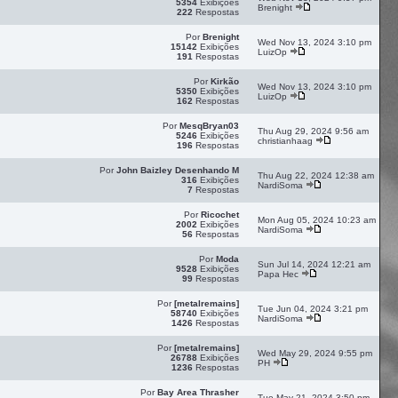
5354
Exibições
Brenight
222
Respostas
Por
Brenight
Wed Nov 13, 2024 3:10 pm
15142
Exibições
LuizOp
191
Respostas
Por
Kirkão
Wed Nov 13, 2024 3:10 pm
5350
Exibições
LuizOp
162
Respostas
Por
MesqBryan03
Thu Aug 29, 2024 9:56 am
5246
Exibições
christianhaag
196
Respostas
Por
John Baizley Desenhando M
Thu Aug 22, 2024 12:38 am
316
Exibições
NardiSoma
7
Respostas
Por
Ricochet
Mon Aug 05, 2024 10:23 am
2002
Exibições
NardiSoma
56
Respostas
Por
Moda
Sun Jul 14, 2024 12:21 am
9528
Exibições
Papa Hec
99
Respostas
Por
[metalremains]
Tue Jun 04, 2024 3:21 pm
58740
Exibições
NardiSoma
1426
Respostas
Por
[metalremains]
Wed May 29, 2024 9:55 pm
26788
Exibições
PH
1236
Respostas
Por
Bay Area Thrasher
Tue May 21, 2024 3:50 pm