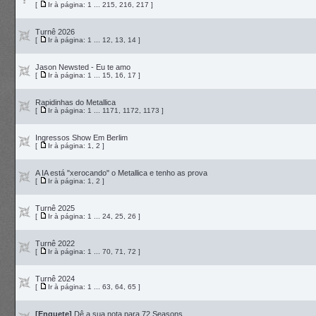
[
Ir à página:
1
...
215
,
216
,
217
]
Turnê 2026
[
Ir à página:
1
...
12
,
13
,
14
]
Jason Newsted - Eu te amo
[
Ir à página:
1
...
15
,
16
,
17
]
Rapidinhas do Metallica
[
Ir à página:
1
...
1171
,
1172
,
1173
]
Ingressos Show Em Berlim
[
Ir à página:
1
,
2
]
A IA está "xerocando" o Metallica e tenho as prova
[
Ir à página:
1
,
2
]
Turnê 2025
[
Ir à página:
1
...
24
,
25
,
26
]
Turnê 2022
[
Ir à página:
1
...
70
,
71
,
72
]
Turnê 2024
[
Ir à página:
1
...
63
,
64
,
65
]
[Enquete]
Dê a sua nota para 72 Seasons