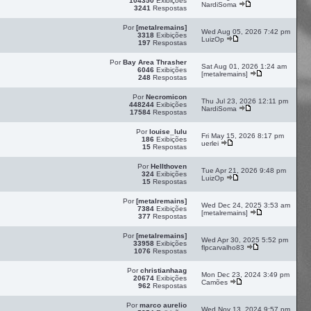
104350
Exibições
NardiSoma
3241
Respostas
Por
[metalremains]
Wed Aug 05, 2026 7:42 pm
3318
Exibições
LuizOp
197
Respostas
Por
Bay Area Thrasher
Sat Aug 01, 2026 1:24 am
6046
Exibições
[metalremains]
248
Respostas
Por
Necromicon
Thu Jul 23, 2026 12:11 pm
448244
Exibições
NardiSoma
17584
Respostas
Por
louise_lulu
Fri May 15, 2026 8:17 pm
186
Exibições
uerlei
15
Respostas
Por
Hellthoven
Tue Apr 21, 2026 9:48 pm
324
Exibições
LuizOp
15
Respostas
Por
[metalremains]
Wed Dec 24, 2025 3:53 am
7384
Exibições
[metalremains]
377
Respostas
Por
[metalremains]
Wed Apr 30, 2025 5:52 pm
33958
Exibições
flpcarvalho83
1076
Respostas
Por
christianhaag
Mon Dec 23, 2024 3:49 pm
20674
Exibições
Camões
962
Respostas
Por
marco aurelio
Wed Nov 13, 2024 9:57 pm