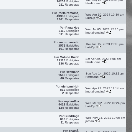
10256
Exibições
NardiSoma
211
Respostas
Por
[metalremains]
Wed Apr 10, 2024 10:30 am
43356
Exibições
LuizOp
1861
Respostas
Por
Papa Hec
Wed Jul 05, 2023 12:15 pm
3116
Exibições
[metalremains]
111
Respostas
Por
marco aurelio
Thu Jun 15, 2023 11:08 pm
3572
Exibições
LuizOp
101
Respostas
Por
Maluco Doido
Sat Apr 29, 2023 7:56 am
12114
Exibições
NardiSoma
236
Respostas
Por
Hoffmann
Sun Aug 14, 2022 10:32 am
1560
Exibições
Hoffmann
40
Respostas
Por
cleitonulrich
Wed Apr 27, 2022 11:14 am
512
Exibições
[metalremains]
2
Respostas
Por
raphaelfns
Wed Mar 02, 2022 10:24 pm
4416
Exibições
LuizOp
124
Respostas
Por
BlindDogs
Wed Nov 24, 2021 10:06 pm
806
Exibições
jordan
11
Respostas
Por
Thainá.