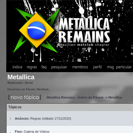
Metallica
Moderador:
Geral
Usuários no Fórum: Nenhum
Metallica Remains - Índice do Fórum
->
Metallica
Tópicos
Anúncio:
Regras (editado 17/11/2010)
Fixo:
Galeria de Vídeos