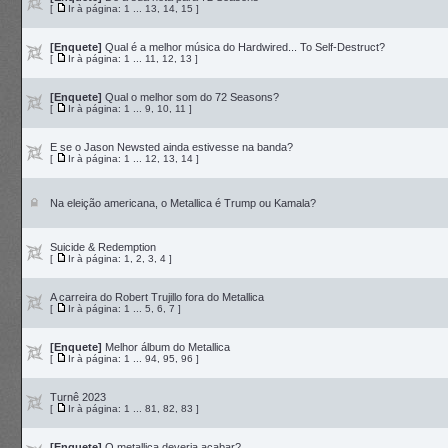
[
Ir à página:
1
...
13
,
14
,
15
]
[Enquete]
Qual é a melhor música do Hardwired... To Self-Destruct?
[
Ir à página:
1
...
11
,
12
,
13
]
[Enquete]
Qual o melhor som do 72 Seasons?
[
Ir à página:
1
...
9
,
10
,
11
]
E se o Jason Newsted ainda estivesse na banda?
[
Ir à página:
1
...
12
,
13
,
14
]
Na eleição americana, o Metallica é Trump ou Kamala?
Suicide & Redemption
[
Ir à página:
1
,
2
,
3
,
4
]
A carreira do Robert Trujillo fora do Metallica
[
Ir à página:
1
...
5
,
6
,
7
]
[Enquete]
Melhor álbum do Metallica
[
Ir à página:
1
...
94
,
95
,
96
]
Turnê 2023
[
Ir à página:
1
...
81
,
82
,
83
]
[Enquete]
O metallica deveria acabar?