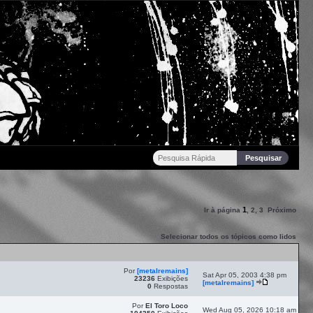
1
Ir à página
,
2
,
3
Próximo
Selecionar todos os tópicos como lidos
Por
[metalremains]
Sat Apr 05, 2003 4:38 pm
23236
Exibições
[metalremains]
0
Respostas
Por
El Toro Loco
Wed Aug 05, 2026 10:18 am