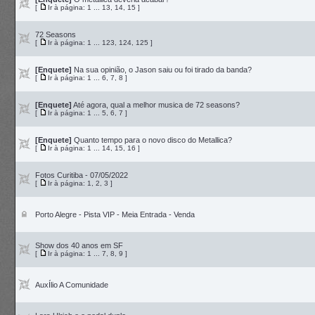
[
Ir à página:
1
...
13
,
14
,
15
]
72 Seasons
[
Ir à página:
1
...
123
,
124
,
125
]
[Enquete]
Na sua opinião, o Jason saiu ou foi tirado da banda?
[
Ir à página:
1
...
6
,
7
,
8
]
[Enquete]
Até agora, qual a melhor musica de 72 seasons?
[
Ir à página:
1
...
5
,
6
,
7
]
[Enquete]
Quanto tempo para o novo disco do Metallica?
[
Ir à página:
1
...
14
,
15
,
16
]
Fotos Curitiba - 07/05/2022
[
Ir à página:
1
,
2
,
3
]
Porto Alegre - Pista VIP - Meia Entrada - Venda
Show dos 40 anos em SF
[
Ir à página:
1
...
7
,
8
,
9
]
AuxÍlio A Comunidade