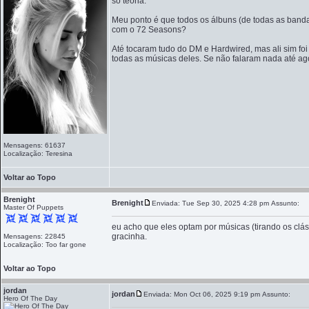
só teoria.
Meu ponto é que todos os álbuns (de todas as banda
com o 72 Seasons?
Até tocaram tudo do DM e Hardwired, mas ali sim foi
todas as músicas deles. Se não falaram nada até ag
Mensagens: 61637
Localização: Teresina
Voltar ao Topo
Brenight
Brenight
Enviada: Tue Sep 30, 2025 4:28 pm
Assunto:
Master Of Puppets
eu acho que eles optam por músicas (tirando os clá
gracinha.
Mensagens: 22845
Localização: Too far gone
Voltar ao Topo
jordan
jordan
Enviada: Mon Oct 06, 2025 9:19 pm
Assunto:
Hero Of The Day