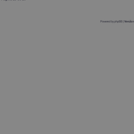
Powered by
phpBB
|
Versão 