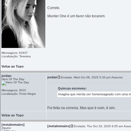
Correto.
Murder One é um favor não tocarem.
Mensagens: 61637
Localização: Teresina
Voltar ao Topo
jordan
jordan
Enviada: Wed Oct 08, 2025 5:33 pm
Assunto:
Hero Of The Day
Quincas escreveu:
Mensagens: 3010
Localização: Porto Alegre
Imagina que merda ser homeneageado com uma mú
Foi feita na correria. Mas que é ruim, é sim.
Voltar ao Topo
[metalremains]
[metalremains]
Enviada: Thu Oct 16, 2025 6:05 am
Assu
Ditador