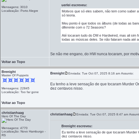
uerlei escreveu:
Mensagens: 3010
Localização: Porto Alegre
Motivos que só eles sabem, não tem como saber até
só teoria.
Meu ponto é que todos os álbuns (de todas as ban
diferente com o 72 Seasons?
Até tocaram tudo do DM e Hardwired, mas ali sim fo
todas as músicas deles. Se não falaram nada até 
Se não me engano, do HW nunca tocaram, por motivo
Voltar ao Topo
Brenight
Brenight
Enviada: Tue Oct 07, 2025 8:16 am
Assunto:
Master Of Puppets
Eu tenho a leve sensação de que tocaram Murder 
dez centavos nisso.
Mensagens: 22845
Localização: Too far gone
Voltar ao Topo
christianhaag
christianhaag
Enviada: Tue Oct 07, 2025 8:47 am
Assunt
Hero Of The Day
Brenight escreveu:
Mensagens: 4770
Localização: Novo Hamburgo -
Eu tenho a leve sensação de que tocaram Murde
RS
dez centavos nisso.