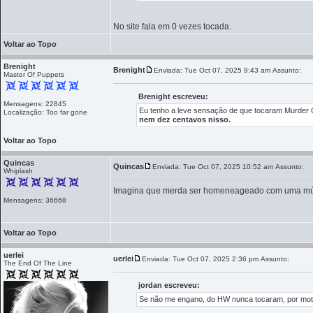
No site fala em 0 vezes tocada.
Voltar ao Topo
Brenight
Brenight
Enviada: Tue Oct 07, 2025 9:43 am
Assunto:
Master Of Puppets
Brenight escreveu:
Mensagens: 22845
Eu tenho a leve sensação de que tocaram Murd
Localização: Too far gone
nem dez centavos nisso.
Voltar ao Topo
Quincas
Quincas
Enviada: Tue Oct 07, 2025 10:52 am
Assunto:
Whiplash
Imagina que merda ser homeneageado com uma mús
Mensagens: 36668
Voltar ao Topo
uerlei
uerlei
Enviada: Tue Oct 07, 2025 2:36 pm
Assunto:
The End Of The Line
jordan escreveu:
Se não me engano, do HW nunca tocaram, por moti