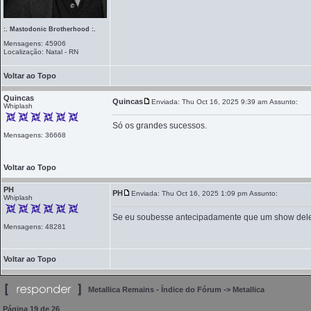
:. Mastodonic Brotherhood :.
Mensagens: 45906
Localização: Natal - RN
Voltar ao Topo
Quincas
Quincas
Enviada: Thu Oct 16, 2025 9:39 am
Assunto:
Whiplash
Só os grandes sucessos.
Mensagens: 36668
Voltar ao Topo
PH
PH
Enviada: Thu Oct 16, 2025 1:09 pm
Assunto:
Whiplash
Se eu soubesse antecipadamente que um show deles 
Mensagens: 48281
Voltar ao Topo
Metallica Remains - Índice do Fórum
->
Metallica
Página
19
de
26