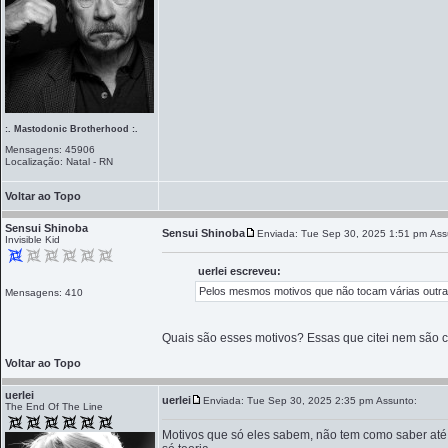
:. Mastodonic Brotherhood :.
Mensagens: 45906
Localização: Natal - RN
Voltar ao Topo
Sensui Shinoba
Sensui Shinoba
Enviada: Tue Sep 30, 2025 1:51 pm
Ass
Invisible Kid
uerlei escreveu:
Pelos mesmos motivos que não tocam várias outras
Mensagens: 410
Quais são esses motivos? Essas que citei nem são c
Voltar ao Topo
uerlei
uerlei
Enviada: Tue Sep 30, 2025 2:35 pm
Assunto:
The End Of The Line
Motivos que só eles sabem, não tem como saber até 