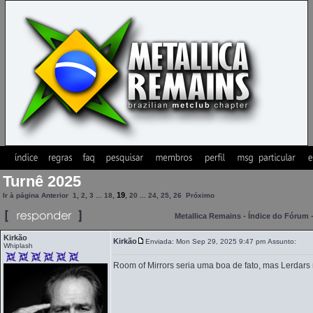
Turnê 2025
19
Ir à página
Anterior
1
,
2
,
3
...
18
,
,
20
...
24
,
25
,
26
Próximo
Metallica Remains - Índice do Fórum
Kirkão
Kirkão
Enviada: Mon Sep 29, 2025 9:47 pm
Assunto:
Whiplash
Room of Mirrors seria uma boa de fato, mas Lerdars 