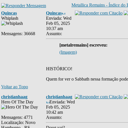
Metallica Remains - Índice do
Quincas
Quincas
Whiplash
Enviada: Wed
Feb 05, 2025
10:37 am
Mensagens: 36668
Assunto:
[metalremains] escreveu:
(Imagem)
HISTÓRICO!
Quem for ver o Sabbath nessa formação pode
Voltar ao Topo
christianhaag
christianhaag
Hero Of The Day
Enviada: Wed
Feb 05, 2025
10:42 am
Mensagens: 4771
Assunto:
Localização: Novo
Hamburgo - RS
Doug vai?