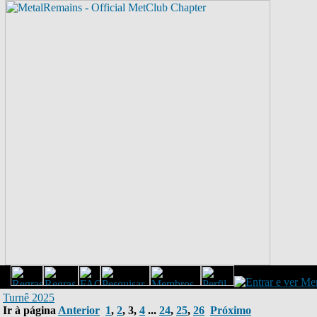
Turnê 2025
Ir à página
Anterior
1
,
2
,
3
,
4
...
24
,
25
,
26
Próximo