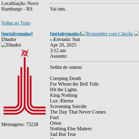
Localização: Novo
Hamburgo - RS
Vai sim.
Voltar ao Topo
[metalremains]
[metalremains]
Ditador
Enviada: Sun
Apr 20, 2025
3:12 am
Assunto:
Setlist de ontem:
Creeping Death
For Whom the Bell Tolls
Hit the Lights
King Nothing
Lux Æterna
Screaming Suicide
The Day That Never Comes
Fuel
Orion
Mensagens: 73228
Nothing Else Matters
Sad But True