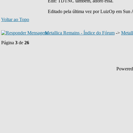
Edit: TDTNC também, adoro essa.
Editado pela última vez por LuizOp em Sun A
Voltar ao Topo
Metallica Remains - Índice do Fórum
->
Metall
Página
3
de
26
Powered