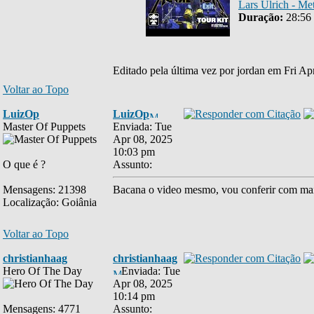
Lars Ulrich - Me
Duração:
28:56
Editado pela última vez por jordan em Fri Ap
Voltar ao Topo
LuizOp
LuizOp
Master Of Puppets
Enviada: Tue
Apr 08, 2025
10:03 pm
O que é ?
Assunto:
Mensagens: 21398
Bacana o video mesmo, vou conferir com mai
Localização: Goiânia
Voltar ao Topo
christianhaag
christianhaag
Hero Of The Day
Enviada: Tue
Apr 08, 2025
10:14 pm
Mensagens: 4771
Assunto: