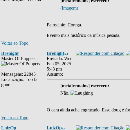
[metalremains] escreveu:
(Imagem)
Patrocínio: Corega.
Evento mais histórico da música pesada.
Voltar ao Topo
Brenight
Brenight
Master Of Puppets
Enviada: Wed
Feb 05, 2025
5:43 pm
Mensagens: 22845
Assunto:
Localização: Too far
gone
[metalremains] escreveu:
Não.
O cara ainda acha engraçado. Esse doug é fo
Voltar ao Topo
LuizOp
LuizOp