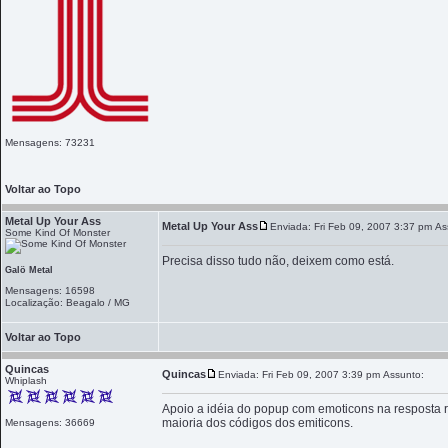
Mensagens: 73231
Voltar ao Topo
Metal Up Your Ass
Metal Up Your Ass
Enviada: Fri Feb 09, 2007 3:37 pm
As
Some Kind Of Monster
Precisa disso tudo não, deixem como está.
Galö Metal
Mensagens: 16598
Localização: Beagalo / MG
Voltar ao Topo
Quincas
Quincas
Enviada: Fri Feb 09, 2007 3:39 pm
Assunto:
Whiplash
Apoio a idéia do popup com emoticons na resposta rá
maioria dos códigos dos emiticons.
Mensagens: 36669