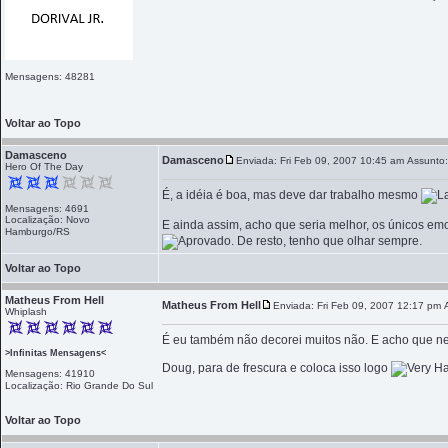
Mensagens: 48281
Voltar ao Topo
Damasceno
Damasceno
Enviada: Fri Feb 09, 2007 10:45 am
Assunto:
Hero Of The Day
É, a idéia é boa, mas deve dar trabalho mesmo
Mensagens: 4691
Localização: Novo
E ainda assim, acho que seria melhor, os únicos e
Hamburgo/RS
. De resto, tenho que olhar sempre.
Voltar ao Topo
Matheus From Hell
Matheus From Hell
Enviada: Fri Feb 09, 2007 12:17 pm
Whiplash
É eu também não decorei muitos não. E acho que n
>Infinitas Mensagens<
Doug, para de frescura e coloca isso logo
Mensagens: 41910
Localização: Rio Grande Do Sul
Voltar ao Topo