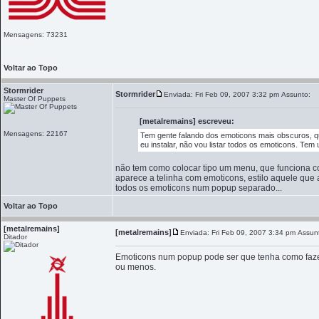
Mensagens: 73231
Voltar ao Topo
Stormrider
Stormrider
Enviada: Fri Feb 09, 2007 3:32 pm
Assunto:
Master Of Puppets
[metalremains] escreveu:
Mensagens: 22167
Tem gente falando dos emoticons mais obscuros, 
eu instalar, não vou listar todos os emoticons. Tem 
não tem como colocar tipo um menu, que funciona 
aparece a telinha com emoticons, estilo aquele que 
todos os emoticons num popup separado...
Voltar ao Topo
[metalremains]
[metalremains]
Enviada: Fri Feb 09, 2007 3:34 pm
Assun
Ditador
Emoticons num popup pode ser que tenha como faze
ou menos.