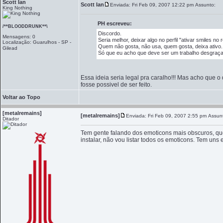
Scott Ian
Scott Ian
Enviada: Fri Feb 09, 2007 12:22 pm
Assunto:
King Nothing
PH escreveu:
/**BLOODDRUNK**\
Discordo.
Mensagens: 0
Seria melhor, deixar algo no perfil "ativar smiles no 
Localização: Guarulhos - SP -
Quem não gosta, não usa, quem gosta, deixa ativo.
Gilead
Só que eu acho que deve ser um trabalho desgraça
Essa ideia seria legal pra caralho!!! Mas acho que 
fosse possivel de ser feito.
Voltar ao Topo
[metalremains]
[metalremains]
Enviada: Fri Feb 09, 2007 2:55 pm
Assun
Ditador
Tem gente falando dos emoticons mais obscuros, q
instalar, não vou listar todos os emoticons. Tem uns 