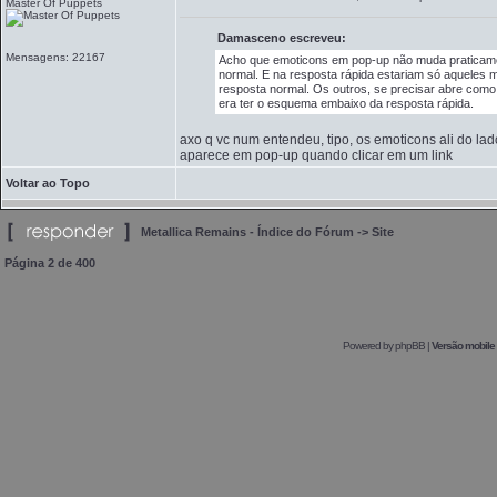
Master Of Puppets
Damasceno escreveu:
Mensagens: 22167
Acho que emoticons em pop-up não muda praticame
normal. E na resposta rápida estariam só aqueles 
resposta normal. Os outros, se precisar abre como 
era ter o esquema embaixo da resposta rápida.
axo q vc num entendeu, tipo, os emoticons ali do lad
aparece em pop-up quando clicar em um link
Voltar ao Topo
Metallica Remains - Índice do Fórum
->
Site
Página
2
de
400
Powered by
phpBB
|
Versão mobile