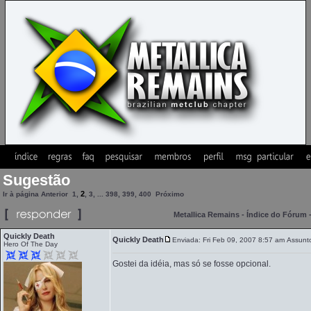
Sugestão
2
Ir à página
Anterior
1
,
,
3
, ...
398
,
399
,
400
Próximo
Metallica Remains - Índice do Fórum
Quickly Death
Quickly Death
Enviada: Fri Feb 09, 2007 8:57 am
Assunt
Hero Of The Day
Gostei da idéia, mas só se fosse opcional.