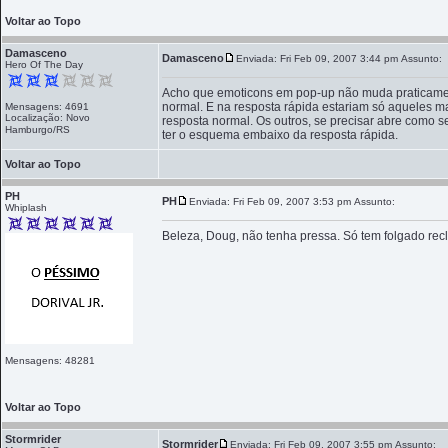
Voltar ao Topo
Damasceno
Damasceno
Enviada: Fri Feb 09, 2007 3:44 pm
Assunto:
Hero Of The Day
Acho que emoticons em pop-up não muda praticamen
normal. E na resposta rápida estariam só aqueles 
Mensagens: 4691
Localização: Novo
resposta normal. Os outros, se precisar abre como se
Hamburgo/RS
ter o esquema embaixo da resposta rápida.
Voltar ao Topo
PH
PH
Enviada: Fri Feb 09, 2007 3:53 pm
Assunto:
Whiplash
Beleza, Doug, não tenha pressa. Só tem folgado re
Mensagens: 48281
Voltar ao Topo
Stormrider
Stormrider
Enviada: Fri Feb 09, 2007 3:55 pm
Assunto: