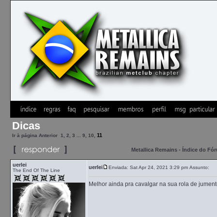
Dicas
11
Ir à página
Anterior
1
,
2
,
3
...
9
,
10
,
Metallica Remains - Índice do Fó
uerlei
uerlei
Enviada: Sat Apr 24, 2021 3:29 pm
Assunto:
The End Of The Line
Melhor ainda pra cavalgar na sua rola de jument