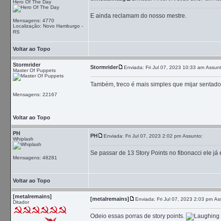
Hero Of The Day
E ainda reclamam do nosso mestre.
Mensagens: 4770
Localização: Novo Hamburgo -
RS
Voltar ao Topo
Stormrider
Stormrider
Enviada: Fri Jul 07, 2023 10:33 am
Assunt
Master Of Puppets
Também, treco é mais simples que mijar sentado
Mensagens: 22167
Voltar ao Topo
PH
PH
Enviada: Fri Jul 07, 2023 2:02 pm
Assunto:
Whiplash
Se passar de 13 Story Points no fibonacci ele já
Mensagens: 48281
Voltar ao Topo
[metalremains]
[metalremains]
Enviada: Fri Jul 07, 2023 2:03 pm
As
Ditador
Odeio essas porras de story points.