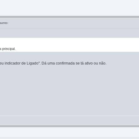
sunto:
principal.
meu indicador de Ligado". Dá uma confirmada se tá ativo ou não.