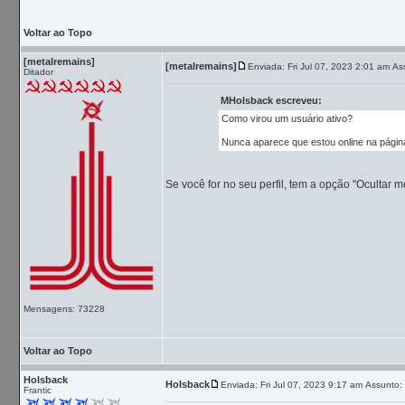
Voltar ao Topo
[metalremains]
[metalremains]
Enviada: Fri Jul 07, 2023 2:01 am
As
Ditador
MHolsback escreveu:
Como virou um usuário ativo?
Nunca aparece que estou online na página 
Se você for no seu perfil, tem a opção "Ocultar 
Mensagens: 73228
Voltar ao Topo
Holsback
Holsback
Enviada: Fri Jul 07, 2023 9:17 am
Assunto:
Frantic