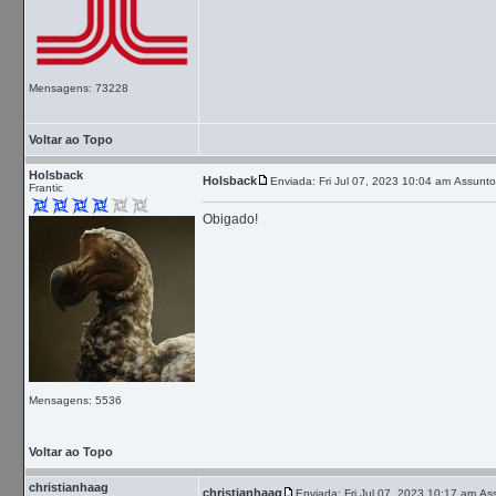
Mensagens: 73228
Voltar ao Topo
Holsback
Holsback
Enviada: Fri Jul 07, 2023 10:04 am
Assunto
Frantic
Obigado!
Mensagens: 5536
Voltar ao Topo
christianhaag
christianhaag
Enviada: Fri Jul 07, 2023 10:17 am
Ass