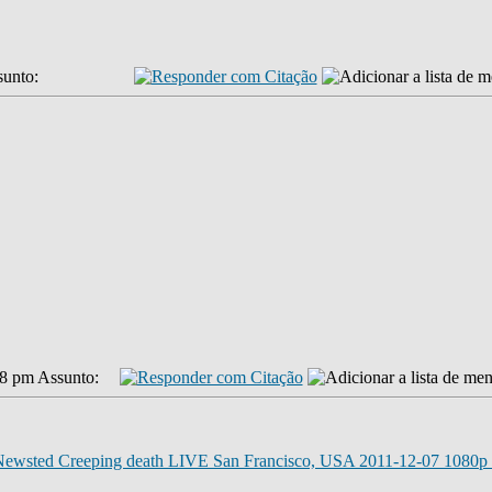
unto:
18 pm
Assunto:
n Newsted Creeping death LIVE San Francisco, USA 2011-12-07 108