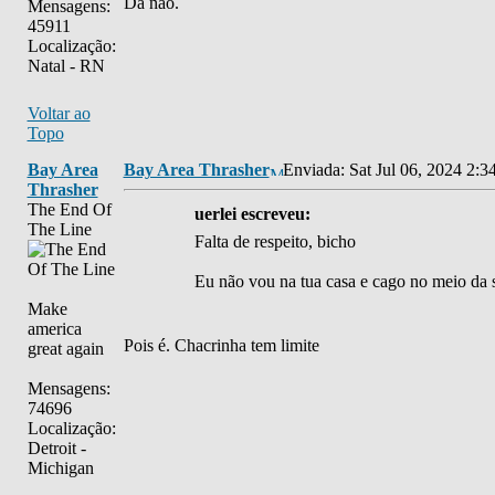
Dá nao.
Mensagens:
45911
Localização:
Natal - RN
Voltar ao
Topo
Bay Area
Bay Area Thrasher
Enviada: Sat Jul 06, 2024 2:3
Thrasher
The End Of
uerlei escreveu:
The Line
Falta de respeito, bicho
Eu não vou na tua casa e cago no meio da 
Make
america
Pois é. Chacrinha tem limite
great again
Mensagens:
74696
Localização:
Detroit -
Michigan