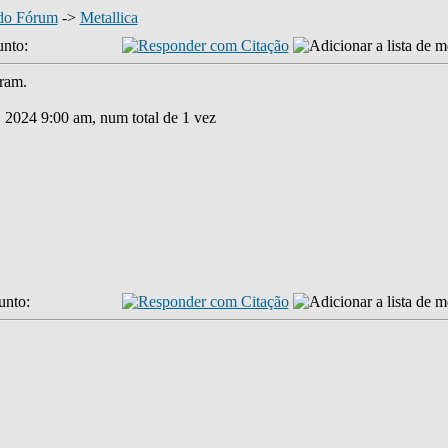
 do Fórum
->
Metallica
nto:
eram.
, 2024 9:00 am, num total de 1 vez
unto: