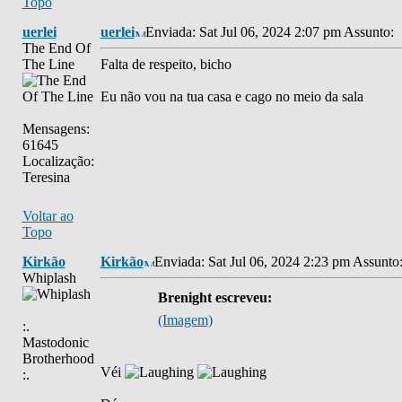
Topo
uerlei
uerlei
Enviada: Sat Jul 06, 2024 2:07 pm
Assunto:
The End Of
The Line
Falta de respeito, bicho
Eu não vou na tua casa e cago no meio da sala
Mensagens:
61645
Localização:
Teresina
Voltar ao
Topo
Kirkão
Kirkão
Enviada: Sat Jul 06, 2024 2:23 pm
Assunto
Whiplash
Brenight escreveu:
(Imagem)
:.
Mastodonic
Brotherhood
Véi
:.