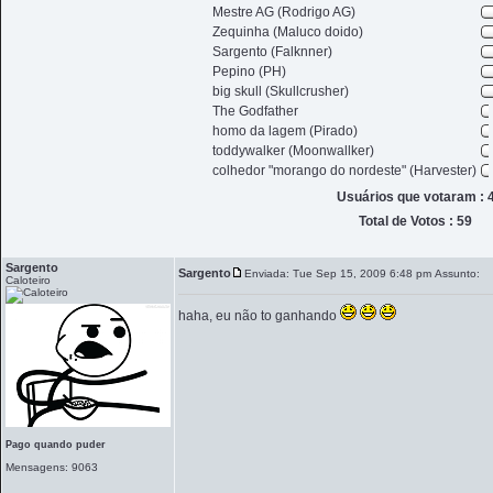
Mestre AG (Rodrigo AG)
Zequinha (Maluco doido)
Sargento (Falknner)
Pepino (PH)
big skull (Skullcrusher)
The Godfather
homo da lagem (Pirado)
toddywalker (Moonwallker)
colhedor "morango do nordeste" (Harvester)
Usuários que votaram : 
Total de Votos : 59
Sargento
Sargento
Enviada: Tue Sep 15, 2009 6:48 pm
Assunto:
Caloteiro
haha, eu não to ganhando
Pago quando puder
Mensagens: 9063