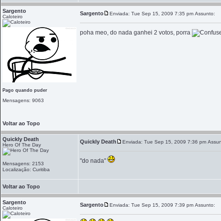
Sargento
Sargento
Enviada: Tue Sep 15, 2009 7:35 pm
Assunto:
Caloteiro
poha meo, do nada ganhei 2 votos, porra
Pago quando puder
Mensagens: 9063
Voltar ao Topo
Quickly Death
Quickly Death
Enviada: Tue Sep 15, 2009 7:36 pm
Assun
Hero Of The Day
"do nada"
Mensagens: 2153
Localização: Curitiba
Voltar ao Topo
Sargento
Sargento
Enviada: Tue Sep 15, 2009 7:39 pm
Assunto:
Caloteiro