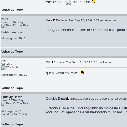
Até de mim?
Voltar ao Topo
Ham
Ham
Enviada: Tue Sep 15, 2009 7:21 pm
Assunto:
Hero Of The Day
Obrigado por ter colocado meu nome na lista, grato 
I wish I was alive.
Mensagens: 4940
Voltar ao Topo
PH
PH
Enviada: Tue Sep 15, 2009 7:32 pm
Assunto:
Whiplash
quem votou em mim?
Mensagens: 48281
Voltar ao Topo
Quickly Death
Quickly Death
Enviada: Tue Sep 15, 2009 7:35 pm
Assun
Hero Of The Day
Tirando a Isa e meu Moranguinho do Nordeste a list
Mensagens: 2153
Votei no Sgt, apesar dele ter melhorado muito nos úl
Localização: Curitiba
Voltar ao Topo