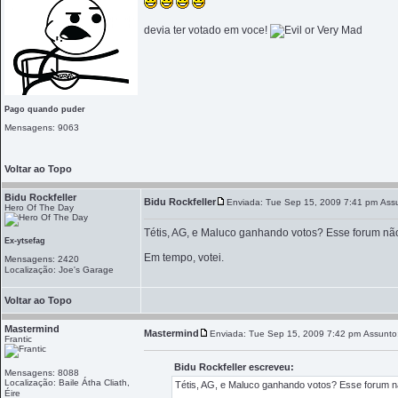
devia ter votado em voce!
Pago quando puder
Mensagens: 9063
Voltar ao Topo
Bidu Rockfeller
Bidu Rockfeller
Enviada: Tue Sep 15, 2009 7:41 pm
Ass
Hero Of The Day
Tétis, AG, e Maluco ganhando votos? Esse forum nã
Ex-ytsefag
Em tempo, votei.
Mensagens: 2420
Localização: Joe's Garage
Voltar ao Topo
Mastermind
Mastermind
Enviada: Tue Sep 15, 2009 7:42 pm
Assunto
Frantic
Bidu Rockfeller escreveu:
Mensagens: 8088
Localização: Baile Átha Cliath,
Tétis, AG, e Maluco ganhando votos? Esse forum n
Éire