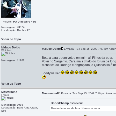
The Devil Put Dinosaurs Here
Mensagens: 23574
Localização: Recife / PE
Voltar ao Topo
Maluco Doido
Maluco Doido
Enviada: Tue Sep 15, 2009 7:07 pm
Assun
Whiplash
Bota a cara quem votou em mim aí. Filhos da puta.
Mensagens: 41782
Votei no Sargento. Cara mais chato do fórum de long
A chatice do Rodrigo é engraçada, o Quincas só é 
Toddywalker
Voltar ao Topo
Mastermind
Mastermind
Enviada: Tue Sep 15, 2009 7:10 pm
Assunto
Frantic
BonerChamp escreveu:
Mensagens: 8088
Localização: Baile Átha Cliath,
Gosto de todos da lista. Nem vou votar.
Éire