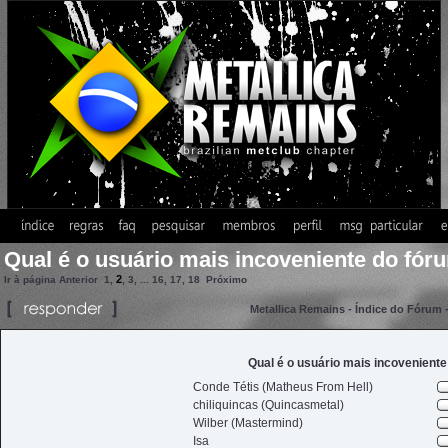
Qual é o usuário mais incoveniente do fór
2
Ir à página
Anterior
1
,
,
3
, ...
16
,
17
,
18
Próximo
Metallica Remains - Índice do Fórum
Qual é o usuário mais incovenient
Conde Tétis (Matheus From Hell)
chiliquincas (Quincasmetal)
Wilber (Mastermind)
Isa