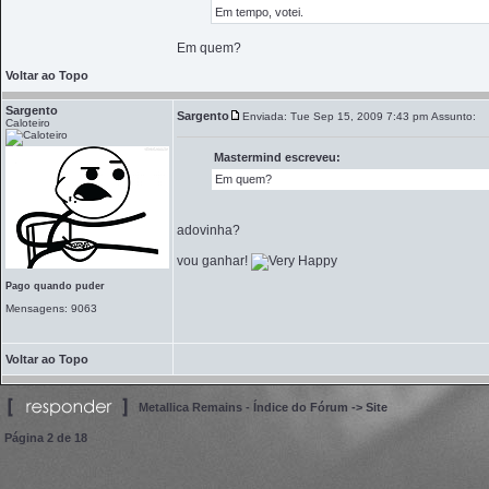
Em tempo, votei.
Em quem?
Voltar ao Topo
Sargento
Sargento
Enviada: Tue Sep 15, 2009 7:43 pm
Assunto:
Caloteiro
Mastermind escreveu:
Em quem?
adovinha?
vou ganhar!
Pago quando puder
Mensagens: 9063
Voltar ao Topo
Metallica Remains - Índice do Fórum
->
Site
Página
2
de
18