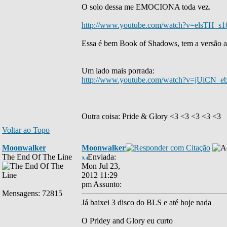
O solo dessa me EMOCIONA toda vez.
http://www.youtube.com/watch?v=elsTH_s1
Essa é bem Book of Shadows, tem a versão ac
Um lado mais porrada:
http://www.youtube.com/watch?v=jUiCN_e
Outra coisa: Pride & Glory <3 <3 <3 <3 <3
Voltar ao Topo
Moonwalker
Moonwalker
The End Of The Line
Enviada:
Mon Jul 23,
2012 11:29
pm
Assunto:
Mensagens: 72815
Já baixei 3 disco do BLS e até hoje nada
O Pridey and Glory eu curto