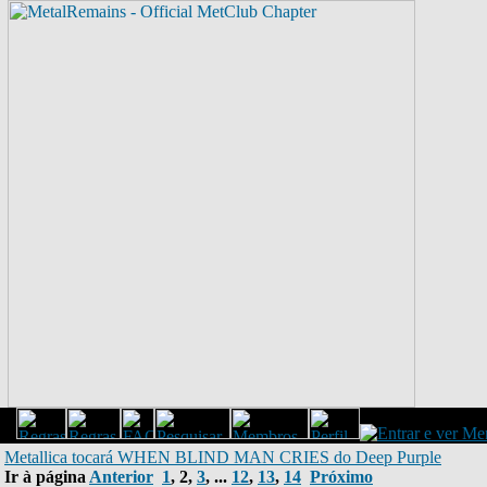
Metallica tocará WHEN BLIND MAN CRIES do Deep Purple
Ir à página
Anterior
1
,
2
,
3
, ...
12
,
13
,
14
Próximo