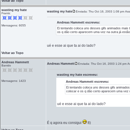
Voltar ao Topo
wasting my hate
wasting my hate
Enviada: Thu Oct 16, 2003 1:08 pm
Ass
Frantic
Andreas Hammett escreveu:
Mensagens: 6055
Ei tentando coloca uns desses gifs animados mais t
os q dão certo aparecem uma vez na outra já estã
ué e esse ai que ta ai do lado?
Voltar ao Topo
Andreas Hammett
Andreas Hammett
Enviada: Thu Oct 16, 2003 1:24 pm
A
Banido
wasting my hate escreveu:
Mensagens: 1423
Andreas Hammett escreveu:
Ei tentando coloca uns desses gifs animados
colocar e os q dão certo aparecem uma vez 
ué e esse ai que ta ai do lado?
É q agora eu consigui
8)