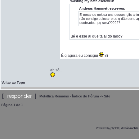
wasting my hate escreveu:
Andreas Hammett escreveu:
Ei tentando coloca uns desses gifs ani
não consigo colocar e os q dão certo 
quebrados..pq será??????
ué e esse ai que ta ai do lado?
É q agora eu consigui
8)
ah só...
Voltar ao Topo
Metallica Remains - Índice do Fórum
->
Site
Página
1
de
1
Powered by
phpBB
|
Versão mobile