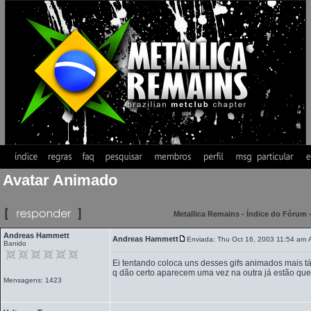
Avatar Animado
Metallica Remains - Índice do Fórum
Andreas Hammett
Andreas Hammett
Enviada: Thu Oct 16, 2003 11:54 am
Banido
Ei tentando coloca uns desses gifs animados mais tá
q dão certo aparecem uma vez na outra já estão qu
Mensagens: 1423