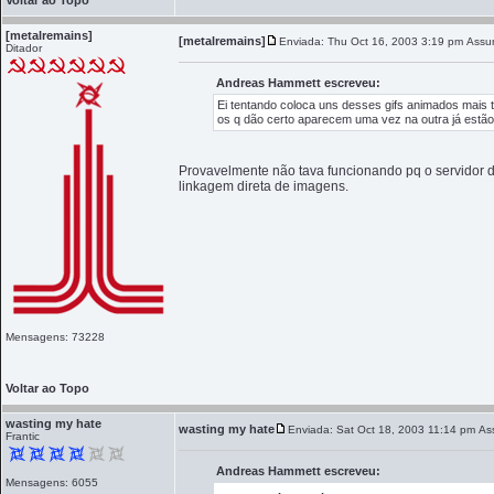
Voltar ao Topo
[metalremains]
[metalremains]
Enviada: Thu Oct 16, 2003 3:19 pm
Assun
Ditador
Andreas Hammett escreveu:
Ei tentando coloca uns desses gifs animados mais t
os q dão certo aparecem uma vez na outra já estã
Provavelmente não tava funcionando pq o servidor d
linkagem direta de imagens.
Mensagens: 73228
Voltar ao Topo
wasting my hate
wasting my hate
Enviada: Sat Oct 18, 2003 11:14 pm
As
Frantic
Andreas Hammett escreveu:
Mensagens: 6055