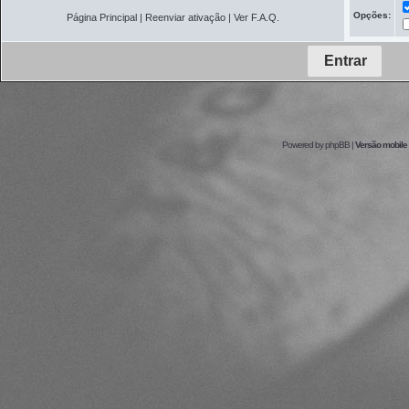
Opções:
Página Principal
|
Reenviar ativação
|
Ver F.A.Q.
Powered by
phpBB
|
Versão mobile