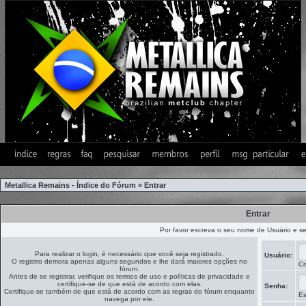
Metallica Remains - Índice do Fórum
»
Entrar
Entrar
Por favor escreva o seu nome de Usuário e s
Para realizar o login, é necessário que você seja registrado.
Usuário:
O registro demora apenas alguns segundos e lhe dará maiores opções no
Cr
fórum.
Antes de se registrar, verifique os termos de uso e políticas de privacidade e
certifique-se de que está de acordo com elas.
Senha:
Certifique-se também de que está de acordo com as regras do fórum enquanto
Es
navega por ele.