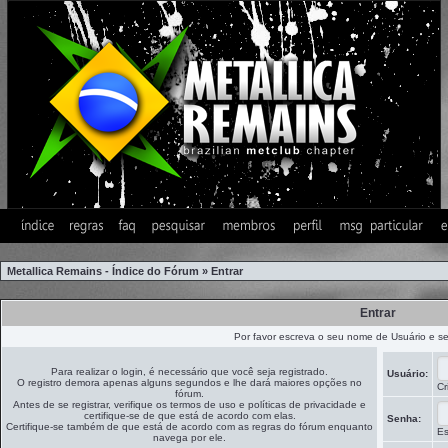
Metallica Remains - Índice do Fórum
»
Entrar
Entrar
Por favor escreva o seu nome de Usuário e s
Para realizar o login, é necessário que você seja registrado.
Usuário:
O registro demora apenas alguns segundos e lhe dará maiores opções no
Cr
fórum.
Antes de se registrar, verifique os termos de uso e políticas de privacidade e
certifique-se de que está de acordo com elas.
Senha:
Certifique-se também de que está de acordo com as regras do fórum enquanto
Es
navega por ele.