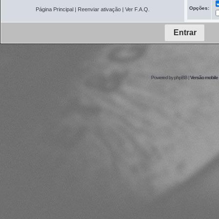
Opções:
Página Principal
|
Reenviar ativação
|
Ver F.A.Q.
Powered by
phpBB
|
Versão mobile